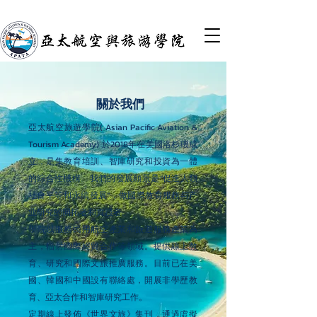
關於我們
亞太航空旅遊學院( Asian Pacific Aviation &
Tourism Academy) 於2018年在美國洛杉磯成
立，是集教育培訓、智庫研究和投資為一體
的綜合性機構。我們的發展願景是“促進人類
社會平等和永續發展”，做國際教育服務与产
业研究的開拓者和實踐者。
學院以服務民用航空產業和旅遊服務產業為
主，輻射國際經貿合作等領域。提供線上教
育、研究和國際文旅推廣服務。目前已在美
國、韓國和中國設有聯絡處，開展非學歷教
育、亞太合作和智庫研究工作。
定期線上發佈《世界文旅》集刊，通過虛擬