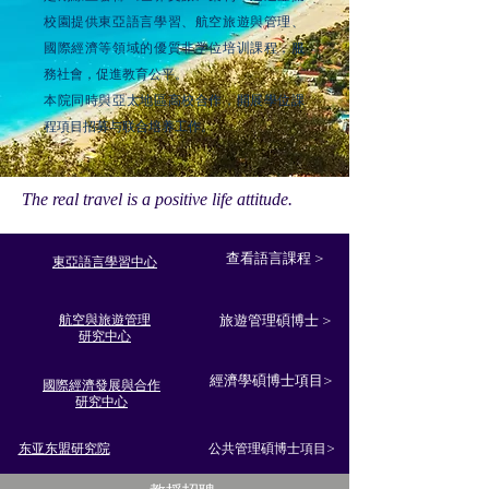
校園提供東亞語言學習、航空旅遊與管理、
國際經濟等領域的優質非学位培训課程，服
務社會，促進教育公平。
本院同時與亞太地區高校合作，開展學位課
程項目招募与联合培养工作。
The real travel is a positive life attitude.
查看語言課程 >
東亞語言學習中心
航空與旅遊管理
旅遊管理碩博士 >
研究中心
經濟學碩博士項目>
國際經濟發展與合作
研究中心
东亚东盟研究院
公共管理碩博士項目>