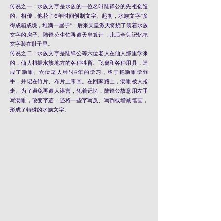
传说之一：水族文字是水族的一位名叫陆铎公的先祖创造
的。相传，他花了6年时间创制文字。起初，水族文字“多
得成箱成垛，堆满一屋子”，后来天皇派天将烧了装着水族
文字的房子。陆铎公生怕再遭天皇算计，此后全凭记忆把
文字装在肚子里。
传说之二：水族文字是陆铎公等六位老人在仙人那里学来
的，仙人根据水族地方的各种牲畜、飞禽和各种用具，造
成了泐睢。六位老人经过6年的学习，终于把泐睢学到
手，并记在竹片、布片上带回。在回家路上，泐睢被人抢
走。为了避免再遭人谋害，凭着记忆，陆铎公故意用左手
写泐睢，改变字迹，还将一些字写反、写倒或增减笔画，
形成了特殊的水族文字。